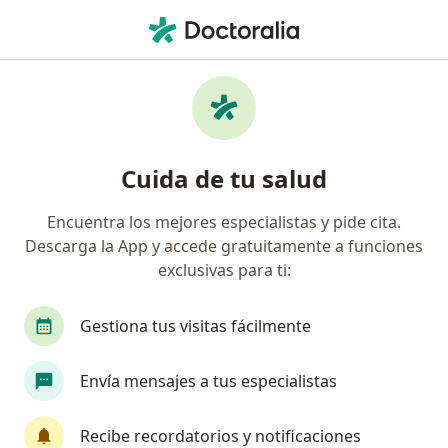
Men
Membrana Epiretiniana • Barranquilla, Atlántico
Filtros
• 1
Seguro
Mapa
Especialistas en Membrana epiretiniana en
Cuida de tu salud
Barranquilla
Encuentra los mejores especialistas y pide cita.
Descarga la App y accede gratuitamente a funciones
¿Qué especialidad estás buscando?
exclusivas para ti:
Oftalmólogo
Optómetra
Gestiona tus visitas fácilmente
Envía mensajes a tus especialistas
Recibe recordatorios y notificaciones