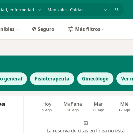
dad, enfermedad o nombre
p. ej. Bogotá
nibles
Seguro
Más filtros
o general
Fisioterapeuta
Ginecólogo
Ver 
ea
Hoy
Mañana
Mar
Mié
9 Ago
10 Ago
11 Ago
12 Ago
La reserva de citas en línea no está