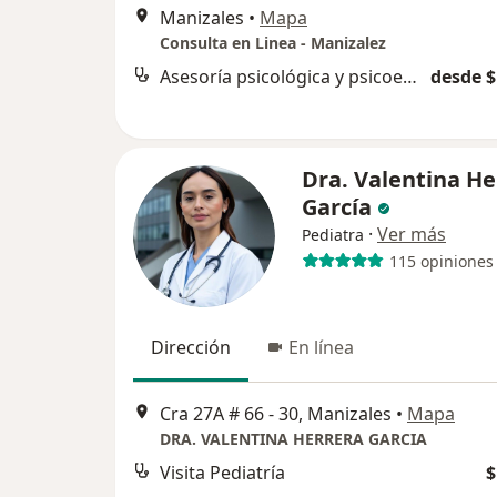
Manizales
•
Mapa
Consulta en Linea - Manizalez
Asesoría psicológica y psicoeducación
desde $
Dra. Valentina He
García
·
Ver más
Pediatra
115 opiniones
Dirección
En línea
Cra 27A # 66 - 30, Manizales
•
Mapa
DRA. VALENTINA HERRERA GARCIA
Visita Pediatría
$