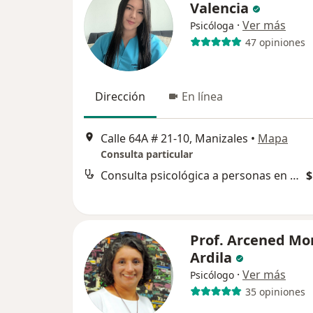
Valencia
·
Ver más
Psicóloga
47 opiniones
Dirección
En línea
Calle 64A # 21-10, Manizales
•
Mapa
Consulta particular
Consulta psicológica a personas en proceso de reintegración social pos egreso del sistema penitenciario
$
Prof. Arcened Mo
Ardila
·
Ver más
Psicólogo
35 opiniones