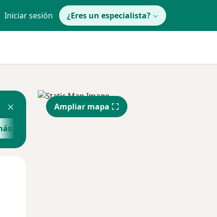
Iniciar sesión
¿Eres un especialista?
Ampliar mapa
más
Jue
Vie
Sáb
13 Ago
14 Ago
15 Ago