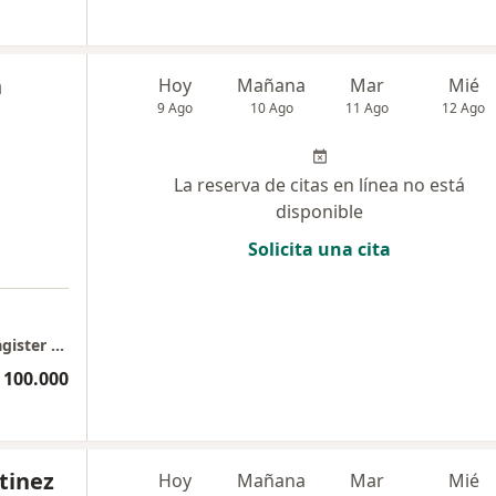
a
Hoy
Mañana
Mar
Mié
9 Ago
10 Ago
11 Ago
12 Ago
La reserva de citas en línea no está
disponible
Solicita una cita
Psicóloga, especialista en salud mental y Magister en psicología clínica
 100.000
tinez
Hoy
Mañana
Mar
Mié