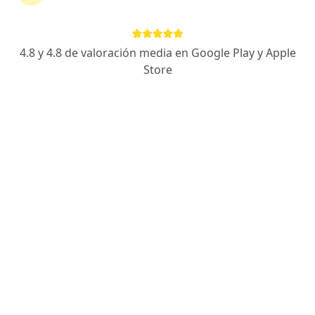
4.8 y 4.8 de valoración media en Google Play y Apple
No hemos encontrado ningún Aliansalud
Store
Entidad Promotora De Salud S A en
Manizales, Caldas
Vuelve a buscar eliminando algún filtro:
Seguro
Servicio
Privacidad y cookies