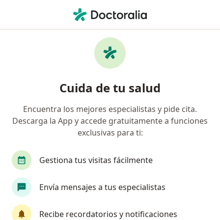
Men
Aliansalud Entidad Promotora De Salud S A • Manizales, Caldas
Página De Inicio
Manizales
Aliansalud Entidad Promotora De Salud S.a.
Cuida de tu salud
Encuentra los mejores especialistas y pide cita.
Descarga la App y accede gratuitamente a funciones
exclusivas para ti:
Gestiona tus visitas fácilmente
Envía mensajes a tus especialistas
Recibe recordatorios y notificaciones