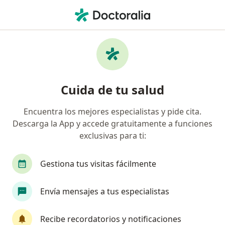
Men
Trastorno De Ansiedad Fobia Social • Popayán, Cauca
Filtros
• 1
Seguro
Mapa
Especialistas en Trastorno de ansiedad
Cuida de tu salud
(fobia social) en Popayán
Encuentra los mejores especialistas y pide cita.
Descarga la App y accede gratuitamente a funciones
¿Qué especialidad estás buscando?
exclusivas para ti:
Psicólogo
Sexólogo
Fisioterapeuta
O
Gestiona tus visitas fácilmente
Envía mensajes a tus especialistas
Recibe recordatorios y notificaciones