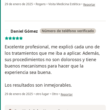
en opinión del usua
29 de enero de 2025
•
Rogans
•
Visita Medicina Estética
•
Reportar
Daniel Gómez
Número de teléfono verificado
D
Excelente profesional, me explicó cada uno de
los tratamientos que me iba a aplicar. Además,
sus procedimientos no son dolorosos y tiene
buenos mecanismos para hacer que la
experiencia sea buena.
Los resultados son inmejorables.
en opinión del usuario Daniel Góme
29 de enero de 2025
•
otro lugar
•
Otro
•
Reportar