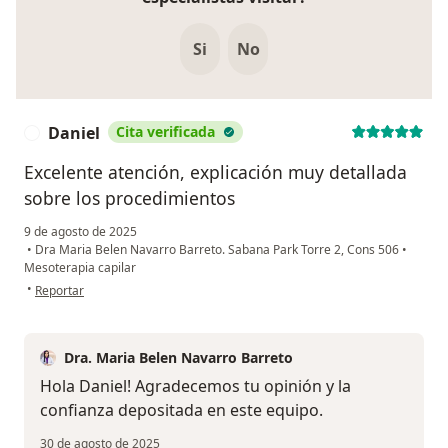
Si
No
Daniel
Cita verificada
D
Excelente atención, explicación muy detallada
sobre los procedimientos
9 de agosto de 2025
•
Dra Maria Belen Navarro Barreto. Sabana Park Torre 2, Cons 506
•
Mesoterapia capilar
en opinión del usuario Daniel
•
Reportar
Dra. Maria Belen Navarro Barreto
Hola Daniel! Agradecemos tu opinión y la
confianza depositada en este equipo.
30 de agosto de 2025