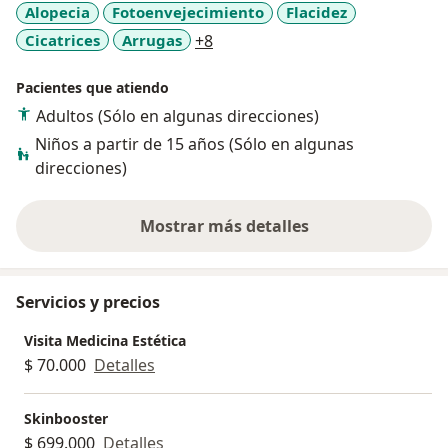
Alopecia
Fotoenvejecimiento
Flacidez
Americano. British Council
a11y_sr_more_diseases
Cicatrices
Arrugas
+8
Pacientes que atiendo
Adultos (Sólo en algunas direcciones)
Niños a partir de 15 años (Sólo en algunas
direcciones)
Mostrar más detalles
sobre la experiencia
Servicios y precios
Visita Medicina Estética
$ 70.000
Detalles
Skinbooster
$ 699.000
Detalles