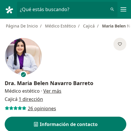
Men
¿Qué estás buscando?
Página De Inicio
Médico Estético
Cajicá
Maria Belen N
Dra.
Maria Belen Navarro Barreto
sobre las especializaciones
Médico estético
·
Ver más
Cajicá
1 dirección
26 opiniones
Información de contacto