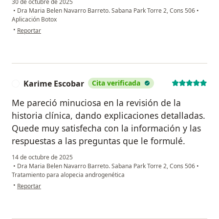
30 de octubre de 2025
•
Dra Maria Belen Navarro Barreto. Sabana Park Torre 2, Cons 506
•
Aplicación Botox
en opinión del usuario Natali Beltrán
•
Reportar
Karime Escobar
Cita verificada
K
Me pareció minuciosa en la revisión de la
historia clínica, dando explicaciones detalladas.
Quede muy satisfecha con la información y las
respuestas a las preguntas que le formulé.
14 de octubre de 2025
•
Dra Maria Belen Navarro Barreto. Sabana Park Torre 2, Cons 506
•
Tratamiento para alopecia androgenética
en opinión del usuario Karime Escobar
•
Reportar