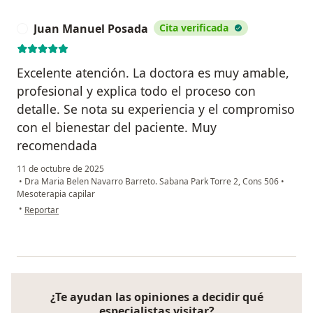
Juan Manuel Posada
Cita verificada
J
Excelente atención. La doctora es muy amable,
profesional y explica todo el proceso con
detalle. Se nota su experiencia y el compromiso
con el bienestar del paciente. Muy
recomendada
11 de octubre de 2025
•
Dra Maria Belen Navarro Barreto. Sabana Park Torre 2, Cons 506
•
Mesoterapia capilar
en opinión del usuario Juan Manuel Posada
•
Reportar
¿Te ayudan las opiniones a decidir qué
especialistas visitar?