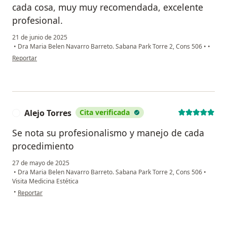
cada cosa, muy muy recomendada, excelente
profesional.
21 de junio de 2025
•
Dra Maria Belen Navarro Barreto. Sabana Park Torre 2, Cons 506
•
•
en opinión del usuario Diego Montenegro
Reportar
Alejo Torres
Cita verificada
A
Se nota su profesionalismo y manejo de cada
procedimiento
27 de mayo de 2025
•
Dra Maria Belen Navarro Barreto. Sabana Park Torre 2, Cons 506
•
Visita Medicina Estética
en opinión del usuario Alejo Torres
•
Reportar