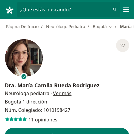
Men
¿Qué estás buscando?
Página De Inicio
Neurólogo Pediatra
Bogotá
María 
Cambiar de 
Dra.
María Camila Rueda Rodriguez
sobre las especializaciones
Neuróloga pediatra
·
Ver más
Bogotá
1 dirección
Núm. Colegiado: 1010198427
11 opiniones