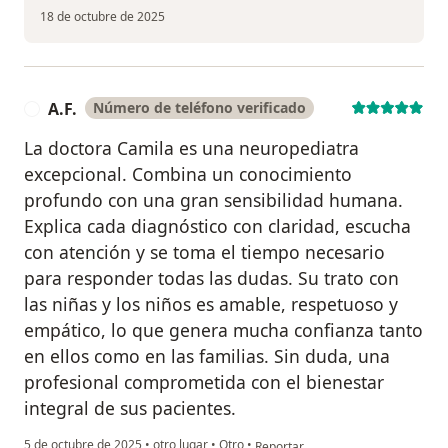
18 de octubre de 2025
A.F.
Número de teléfono verificado
A
La doctora Camila es una neuropediatra
excepcional. Combina un conocimiento
profundo con una gran sensibilidad humana.
Explica cada diagnóstico con claridad, escucha
con atención y se toma el tiempo necesario
para responder todas las dudas. Su trato con
las niñas y los niños es amable, respetuoso y
empático, lo que genera mucha confianza tanto
en ellos como en las familias. Sin duda, una
profesional comprometida con el bienestar
integral de sus pacientes.
en opinión del usuario A.F.
5 de octubre de 2025
•
otro lugar
•
Otro
•
Reportar