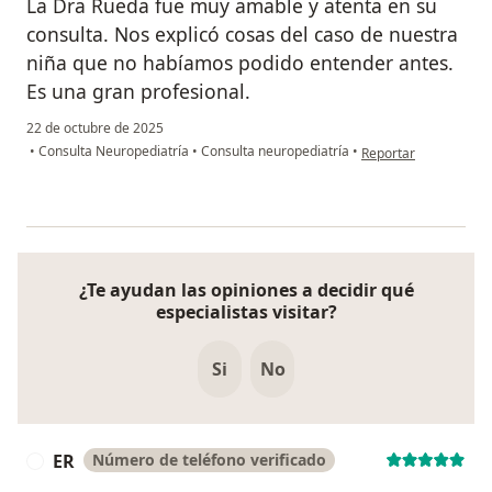
La Dra Rueda fue muy amable y atenta en su
consulta. Nos explicó cosas del caso de nuestra
niña que no habíamos podido entender antes.
Es una gran profesional.
22 de octubre de 2025
en opinión del usuari
•
Consulta Neuropediatría
•
Consulta neuropediatría
•
Reportar
¿Te ayudan las opiniones a decidir qué
especialistas visitar?
Si
No
ER
Número de teléfono verificado
E