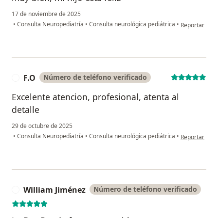
17 de noviembre de 2025
en opinión del
•
Consulta Neuropediatría
•
Consulta neurológica pediátrica
•
Reportar
F.O
Número de teléfono verificado
F
Excelente atencion, profesional, atenta al
detalle
29 de octubre de 2025
en opinión del
•
Consulta Neuropediatría
•
Consulta neurológica pediátrica
•
Reportar
William Jiménez
Número de teléfono verificado
W