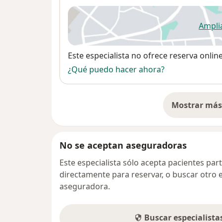
Ampli
se
Disponibilidad
Este especialista no ofrece reserva onlin
¿Qué puedo hacer ahora?
Mostrar más 
so
No se aceptan aseguradoras
Este especialista sólo acepta pacientes par
directamente para reservar, o buscar otro 
aseguradora.
Buscar especialist