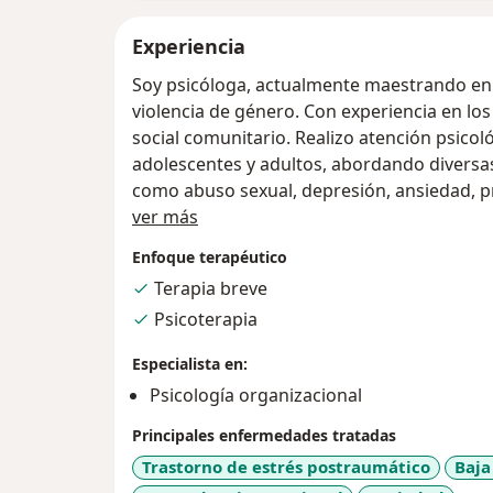
Experiencia
Soy psicóloga, actualmente maestrando en i
violencia de género. Con experiencia en los
social comunitario. Realizo atención psicoló
adolescentes y adultos, abordando diversas
como abuso sexual, depresión, ansiedad, 
Acerca de mí
dependencia emocional, entre otras. Tambie
ver más
intervención con comunidades como poblac
Enfoque terapéutico
mujeres y población LGBTIQ+. Mi enfoque t
Terapia breve
cercano, cálido, honesto y efectivo. Utiliz
Psicoterapia
arte, la expresión corporal y la escritura cre
terapéutico, especialmente en casos donde 
Especialista en:
lo ocurrido.
Psicología organizacional
Principales enfermedades tratadas
Trastorno de estrés postraumático
Baja