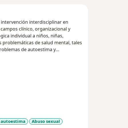
ntervención interdisciplinar en
 campos clínico, organizacional y
gica individual a niños, niñas,
 problemáticas de salud mental, tales
problemas de autoestima y
n, he participado en investigación e
ión en situación de discapacidad,
erapéutico se caracteriza por ser
o una variedad de recursos, como el
ativa, para facilitar el trabajo
resulta difícil expresar con palabras
 autoestima
Abuso sexual