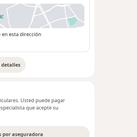
ar
 abre en una nueva pestaña
e en esta dirección
detalles
bre la dirección
ticulares. Usted puede pagar
especialista que acepte su
as por aseguradora