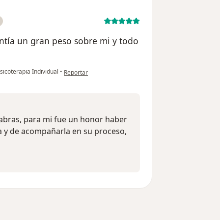
ntía un gran peso sobre mi y todo
en opinión del usuario Juliana
sicoterapia Individual
•
Reportar
labras, para mi fue un honor haber
a y de acompañarla en su proceso,