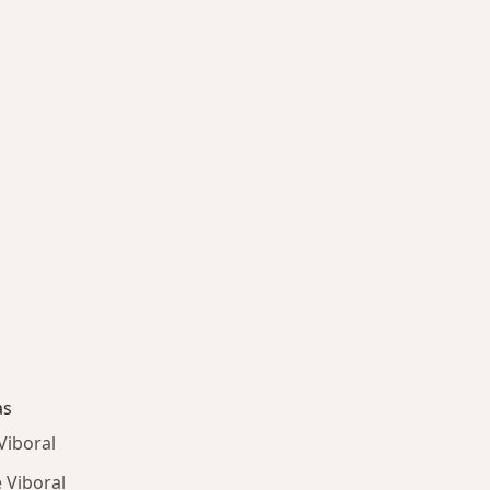
as
Viboral
 Viboral