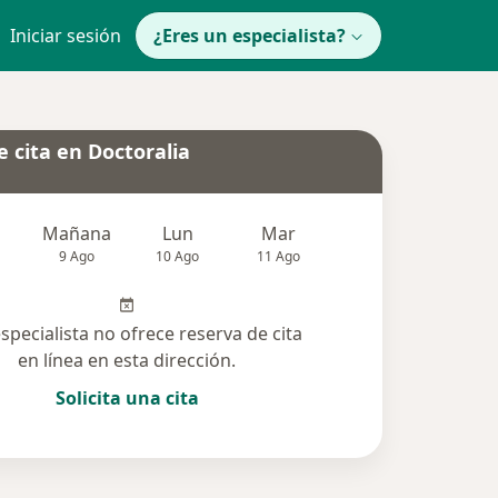
Iniciar sesión
¿Eres un especialista?
 cita en Doctoralia
Mañana
Lun
Mar
Mié
Jue
9 Ago
10 Ago
11 Ago
12 Ago
13 Ag
especialista no ofrece reserva de cita
en línea en esta dirección.
Solicita una cita