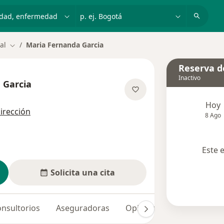
dad, enfermedad o nombre
p. ej. Bogotá
al
Maria Fernanda Garcia
Cambiar de ciudad
Reserva de
Inactivo
 Garcia
e las especializaciones
Hoy
dirección
8 Ago
Este 
Solicita una cita
nsultorios
Aseguradoras
Opiniones (1)