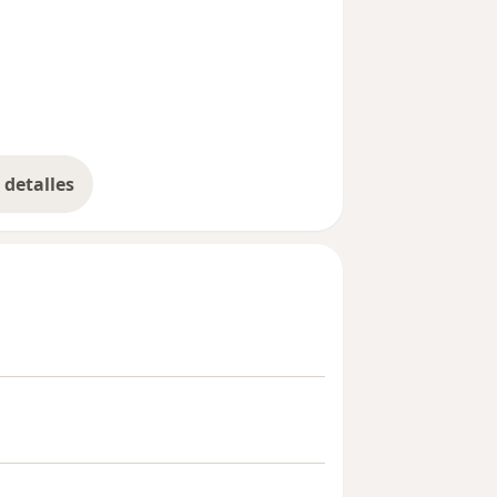
11y_sr_more_diseases
detalles
bre la experiencia