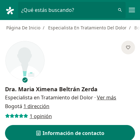
Men
¿Qué estás buscando?
Página De Inicio
Especialista En Tratamiento Del Dolor
Bo
Dra.
Maria Ximena Beltrán Zerda
sobre las 
Especialista en Tratamiento del Dolor
·
Ver más
Bogotá
1 dirección
1 opinión
Información de contacto