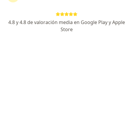
Dra. Daniela Seija Butnaru
·
Ver
Especialista en tratamiento del dolor, Médico general
4.8 y 4.8 de valoración media en Google Play y Apple
más
Store
25 opiniones
Dirección
En línea
Calle 117 #6a-60, Bogotá
•
Mapa
Consulta privada
Atención paliativa para pacientes en fase terminal
Servicio gratuito
Este especialista no ofrece reserva de cita en línea en esta dirección.
Solicita una cita