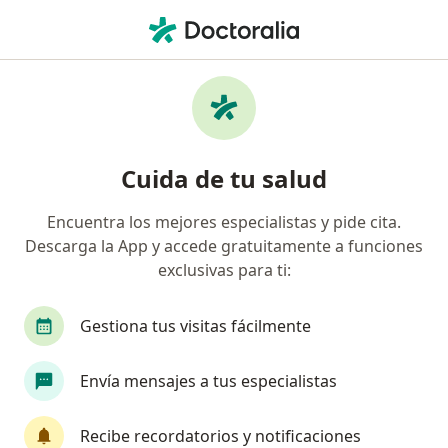
Men
Especialista En Tratamiento Del Dolor • Bogotá, Cundinamarca
Filtros
Seguro
Mapa
Especialistas en tratamiento del dolor en
Cuida de tu salud
Bogotá
Encuentra los mejores especialistas y pide cita.
Descarga la App y accede gratuitamente a funciones
¿Cuál es tu compañía aseguradora?
exclusivas para ti:
Gestiona tus visitas fácilmente
Envía mensajes a tus especialistas
Recibe recordatorios y notificaciones