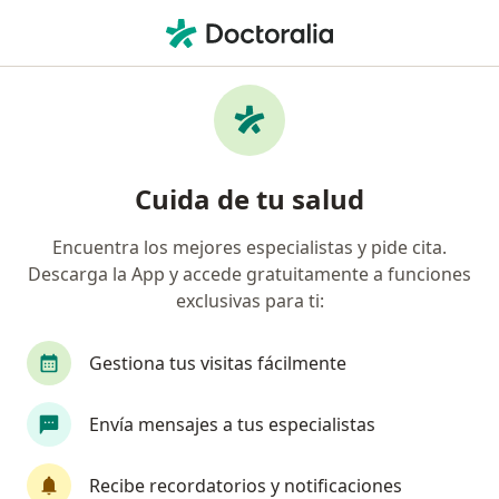
Men
Cefaleas Tensionales • Bogotá, Cundinamarca
Filtros
• 1
Seguro
Mapa
Especialistas en Cefaleas tensionales en
Cuida de tu salud
Bogotá
Encuentra los mejores especialistas y pide cita.
Descarga la App y accede gratuitamente a funciones
¿Qué especialidad estás buscando?
exclusivas para ti:
Especialista en Medicina Familiar
Especialista
Gestiona tus visitas fácilmente
Envía mensajes a tus especialistas
Recibe recordatorios y notificaciones