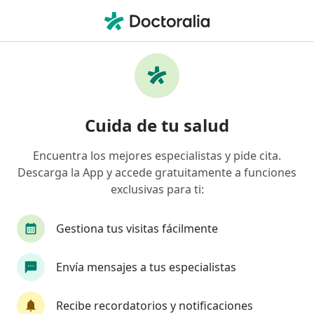
Men
Síndromes De Dolor Por Cáncer • Bogotá, Cundinamarca
Filtros
• 1
Seguro
Mapa
Especialistas en Síndromes de Dolor por
Cuida de tu salud
Cáncer en Bogotá
Encuentra los mejores especialistas y pide cita.
Descarga la App y accede gratuitamente a funciones
¿Qué especialidad estás buscando?
exclusivas para ti:
Especialista en Tratamiento del Dolor
Anestes
Gestiona tus visitas fácilmente
Envía mensajes a tus especialistas
Recibe recordatorios y notificaciones