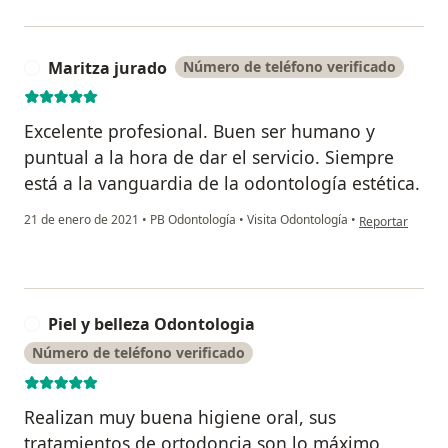
Maritza jurado
Número de teléfono verificado
M
Excelente profesional. Buen ser humano y
puntual a la hora de dar el servicio. Siempre
está a la vanguardia de la odontología estética.
en opinión del u
21 de enero de 2021
•
PB Odontología
•
Visita Odontología
•
Reportar
Piel y belleza Odontologia
P
Número de teléfono verificado
Realizan muy buena higiene oral, sus
tratamientos de ortodoncia son lo máximo,