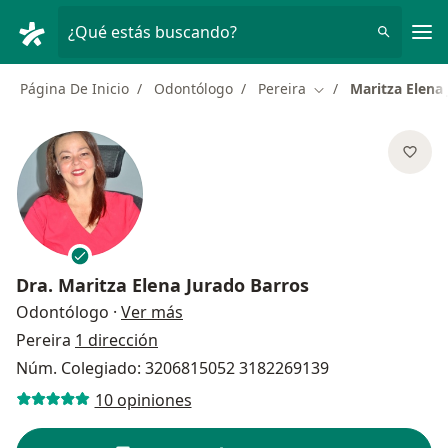
Men
¿Qué estás buscando?
Página De Inicio
Odontólogo
Pereira
Maritza Elena
Cambiar de ciudad
Dra.
Maritza Elena Jurado Barros
sobre las especializaciones
Odontólogo
·
Ver más
Pereira
1 dirección
Núm. Colegiado: 3206815052 3182269139
10 opiniones