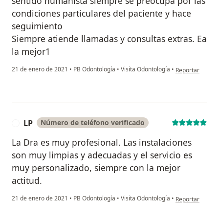
sentido humanista siempre se preocupa por las
condiciones particulares del paciente y hace
seguimiento
Siempre atiende llamadas y consultas extras. Ea
la mejor1
en opinión del 
21 de enero de 2021
•
PB Odontología
•
Visita Odontología
•
Reportar
LP
Número de teléfono verificado
L
La Dra es muy profesional. Las instalaciones
son muy limpias y adecuadas y el servicio es
muy personalizado, siempre con la mejor
actitud.
en opinión del u
21 de enero de 2021
•
PB Odontología
•
Visita Odontología
•
Reportar