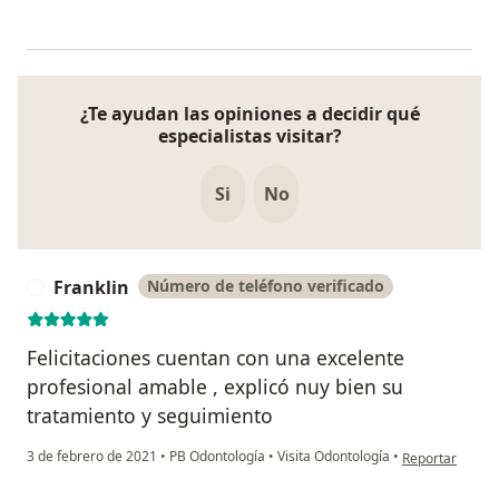
¿Te ayudan las opiniones a decidir qué
especialistas visitar?
Si
No
Franklin
Número de teléfono verificado
F
Felicitaciones cuentan con una excelente
profesional amable , explicó nuy bien su
tratamiento y seguimiento
en opinión del u
3 de febrero de 2021
•
PB Odontología
•
Visita Odontología
•
Reportar