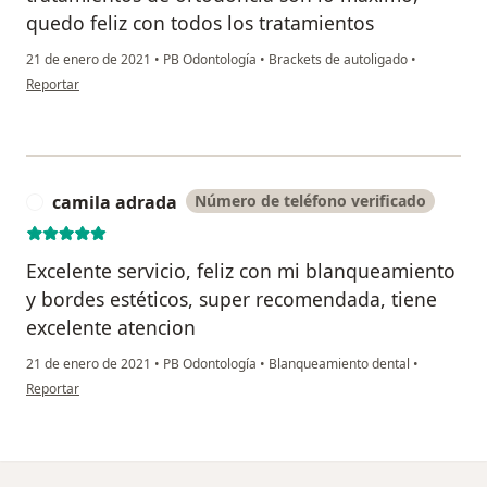
quedo feliz con todos los tratamientos
21 de enero de 2021
•
PB Odontología
•
Brackets de autoligado
•
en opinión del usuario Piel y belleza Odontologia
Reportar
camila adrada
Número de teléfono verificado
C
Excelente servicio, feliz con mi blanqueamiento
y bordes estéticos, super recomendada, tiene
excelente atencion
21 de enero de 2021
•
PB Odontología
•
Blanqueamiento dental
•
en opinión del usuario camila adrada
Reportar