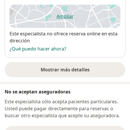
Ampliar
se abre en una nueva pestañ
Disponibilidad
Este especialista no ofrece reserva online en esta
dirección
¿Qué puedo hacer ahora?
Mostrar más detalles
sobre la dirección
No se aceptan aseguradoras
Este especialista sólo acepta pacientes particulares.
Usted puede pagar directamente para reservar, o
buscar otro especialista que acepte su aseguradora.