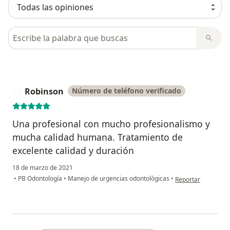
Busca en opiniones
Robinson
Número de teléfono verificado
R
Una profesional con mucho profesionalismo y
mucha calidad humana. Tratamiento de
excelente calidad y duración
18 de marzo de 2021
en opinión del usu
•
PB Odontología
•
Manejo de urgencias odontológicas
•
Reportar