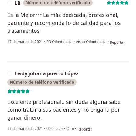
LB
Número de teléfono verificado
L
Es la Mejorrrr La más dedicada, profesional,
paciente y recomienda lo de calidad para los
tratamientos
en opinión del 
17 de marzo de 2021
•
PB Odontología
•
Visita Odontología
•
Reportar
Leidy johana puerto López
L
Número de teléfono verificado
Excelente profesional.. sin duda alguna sabe
como tratar a sus pacientes y no engaña por
ganar dinero.
en opinión del usuario Leidy johan
17 de marzo de 2021
•
otro lugar
•
Otro
•
Reportar