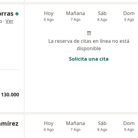
orras
Hoy
Mañana
Sáb
Dom
6 Ago
7 Ago
8 Ago
9 Ago
·
Ver
o
La reserva de citas en línea no está
disponible
Solicita una cita
 130.000
amírez
Hoy
Mañana
Sáb
Dom
6 Ago
7 Ago
8 Ago
9 Ago