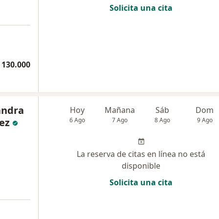
Solicita una cita
 130.000
andra
Hoy
Mañana
Sáb
Dom
ez
6 Ago
7 Ago
8 Ago
9 Ago
La reserva de citas en línea no está
disponible
Solicita una cita