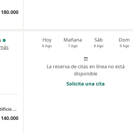
 180.000
a
Hoy
Mañana
Sáb
Dom
6 Ago
7 Ago
8 Ago
9 Ago
 más
La reserva de citas en línea no está
disponible
Solicita una cita
a
Felipe Taborda - Psicología y Consultoría - Edificio Alturia Consultorio 1107
 140.000