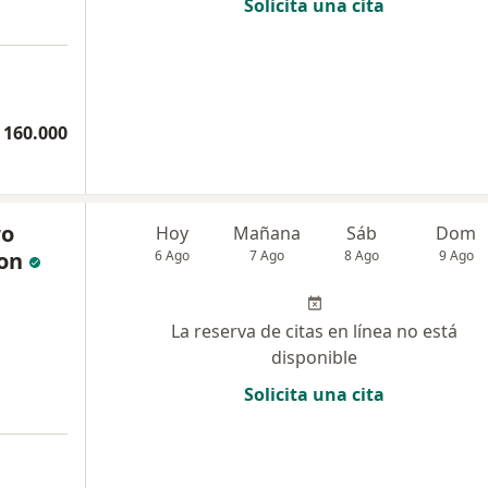
Solicita una cita
 160.000
ro
Hoy
Mañana
Sáb
Dom
on
6 Ago
7 Ago
8 Ago
9 Ago
La reserva de citas en línea no está
disponible
Solicita una cita