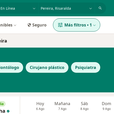
dad, enfermedad o nombre
p. ej. Bogotá
nibles
Seguro
Más filtros
•
1
eira
ontólogo
Cirujano plástico
Psiquiatra
Hoy
Mañana
Sáb
Dom
ia
6 Ago
7 Ago
8 Ago
9 Ago
ha