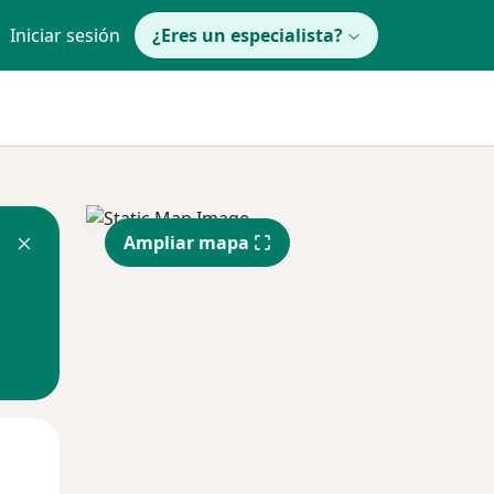
Iniciar sesión
¿Eres un especialista?
Ampliar mapa
Lun
Mar
Mié
10 Ago
11 Ago
12 Ago