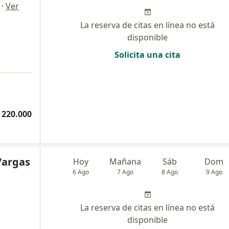
·
Ver
La reserva de citas en línea no está
disponible
Solicita una cita
 220.000
Vargas
Hoy
Mañana
Sáb
Dom
6 Ago
7 Ago
8 Ago
9 Ago
La reserva de citas en línea no está
disponible