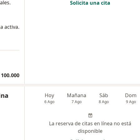
ales.
Solicita una cita
a activa.
 100.000
ina
Hoy
Mañana
Sáb
Dom
6 Ago
7 Ago
8 Ago
9 Ago
La reserva de citas en línea no está
disponible