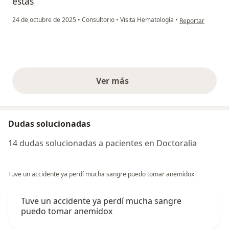
estas
en opinión del u
24 de octubre de 2025
•
Consultorio
•
Visita Hematología
•
Reportar
Ver más
opiniones anteriores
Dudas solucionadas
14 dudas solucionadas a pacientes en Doctoralia
Tuve un accidente ya perdí mucha sangre puedo tomar anemidox
Tuve un accidente ya perdí mucha sangre
puedo tomar anemidox