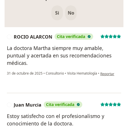
Si
No
ROCIO ALARCON
Cita verificada
R
La doctora Martha siempre muy amable,
puntual y acertada en sus recomendaciones
médicas.
en opinión del 
31 de octubre de 2025
•
Consultorio
•
Visita Hematología
•
Reportar
Juan Murcia
Cita verificada
J
Estoy satisfecho con el profesionalismo y
conocimiento de la doctora.