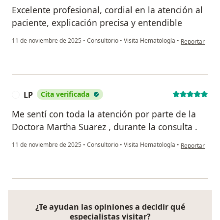
Excelente profesional, cordial en la atención al
paciente, explicación precisa y entendible
en opinión del
11 de noviembre de 2025
•
Consultorio
•
Visita Hematología
•
Reportar
LP
Cita verificada
L
Me sentí con toda la atención por parte de la
Doctora Martha Suarez , durante la consulta .
en opinión del
11 de noviembre de 2025
•
Consultorio
•
Visita Hematología
•
Reportar
¿Te ayudan las opiniones a decidir qué
especialistas visitar?