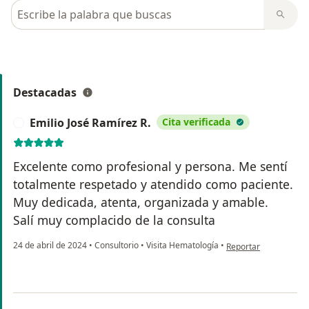
Busca en opiniones
Destacadas
Emilio José Ramírez R.
Cita verificada
E
Excelente como profesional y persona. Me sentí
totalmente respetado y atendido como paciente.
Muy dedicada, atenta, organizada y amable.
Salí muy complacido de la consulta
en opinión del usuari
24 de abril de 2024
•
Consultorio
•
Visita Hematología
•
Reportar