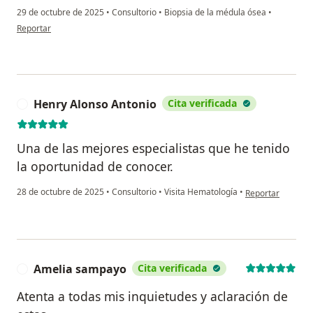
29 de octubre de 2025
•
Consultorio
•
Biopsia de la médula ósea
•
en opinión del usuario Juan Murcia
Reportar
Henry Alonso Antonio
Cita verificada
H
Una de las mejores especialistas que he tenido
la oportunidad de conocer.
en opinión del us
28 de octubre de 2025
•
Consultorio
•
Visita Hematología
•
Reportar
Amelia sampayo
Cita verificada
A
Atenta a todas mis inquietudes y aclaración de