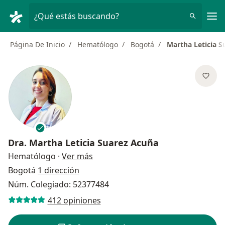
Men
¿Qué estás buscando?
Página De Inicio
Hematólogo
Bogotá
Martha Leticia 
Dra.
Martha Leticia Suarez Acuña
sobre las especializaciones
Hematólogo
·
Ver más
Bogotá
1 dirección
Núm. Colegiado: 52377484
412 opiniones