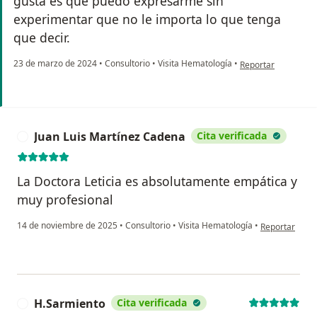
gusta es que puedo expresarme sin
experimentar que no le importa lo que tenga
que decir.
en opinión del usua
23 de marzo de 2024
•
Consultorio
•
Visita Hematología
•
Reportar
Juan Luis Martínez Cadena
Cita verificada
J
La Doctora Leticia es absolutamente empática y
muy profesional
en opinión del
14 de noviembre de 2025
•
Consultorio
•
Visita Hematología
•
Reportar
H.Sarmiento
Cita verificada
H