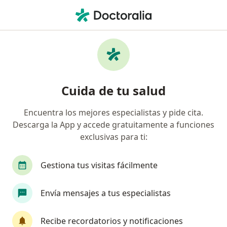
Men
Tromboembolismo Pulmonar • Bogotá, Cundinamarca
Filtros
• 1
Seguro
Mapa
Especialistas en Tromboembolismo
Cuida de tu salud
pulmonar en Bogotá
Encuentra los mejores especialistas y pide cita.
Descarga la App y accede gratuitamente a funciones
¿Qué especialidad estás buscando?
exclusivas para ti:
Internista
Neumólogo
Epidemiólogo
Gestiona tus visitas fácilmente
Envía mensajes a tus especialistas
Recibe recordatorios y notificaciones