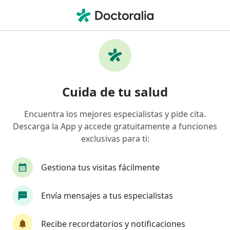
Men
Púrpura Trombocitopénica Inmune Pti • Bogotá, Cundinamarca
Filtros
• 1
Seguro
Mapa
Especialistas en Púrpura trombocitopénica
Cuida de tu salud
inmune (PTI) en Bogotá
Encuentra los mejores especialistas y pide cita.
Descarga la App y accede gratuitamente a funciones
¿Qué especialidad estás buscando?
exclusivas para ti:
Pediatra
Hematólogo
Internista
Ane
Gestiona tus visitas fácilmente
Envía mensajes a tus especialistas
Recibe recordatorios y notificaciones