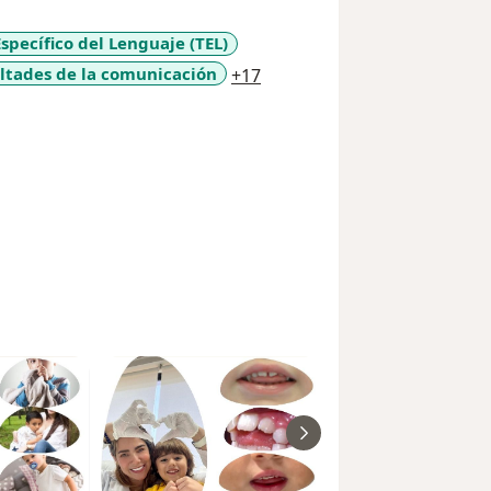
specífico del Lenguaje (TEL)
a11y_sr_more_diseases
ultades de la comunicación
+17