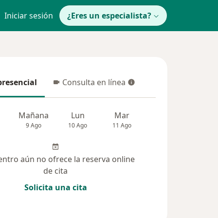
Iniciar sesión
¿Eres un especialista?
presencial
Consulta en línea
resencial
Consulta en línea
Mañana
Lun
Mar
Mié
Jue
9 Ago
10 Ago
11 Ago
12 Ago
13 Ag
entro aún no ofrece la reserva online
de cita
Solicita una cita