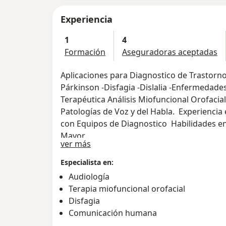
Experiencia
1
4
Formación
Aseguradoras aceptadas
Aplicaciones para Diagnostico de Trastorno
Párkinson -Disfagia -Dislalia -Enfermedade
Terapéutica Análisis Miofuncional Orofacia
Patologías de Voz y del Habla. Experiencia e
con Equipos de Diagnostico Habilidades en 
Mayor.
Acerca de mí
ver más
Especialista en:
Audiología
Terapia miofuncional orofacial
Disfagia
Comunicación humana