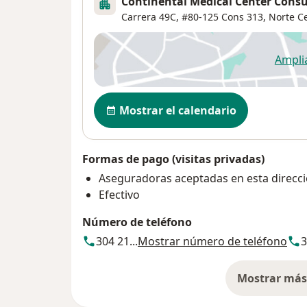
Continental Medical Center Consu
Carrera 49C, #80-125 Cons 313,
Norte Ce
Ampli
se
Disponibilidad
Mostrar el calendario
Formas de pago (visitas privadas)
Aseguradoras aceptadas en esta direcc
Efectivo
Número de teléfono
304 21...
Mostrar número de teléfono
3
Mostrar más 
so