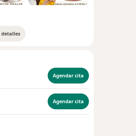
detalles
bre la experiencia
Agendar cita
Agendar cita