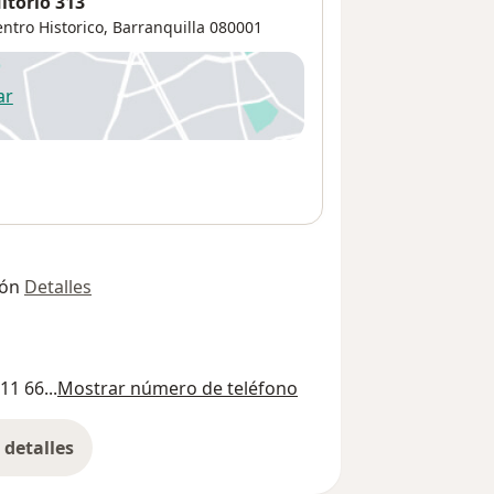
ltorio 313
ntro Historico
,
Barranquilla
080001
ar
 abre en una nueva pestaña
ión
Detalles
11 66...
Mostrar número de teléfono
detalles
bre la dirección