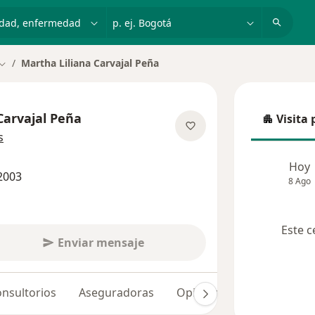
dad, enfermedad o nombre
p. ej. Bogotá
Martha Liliana Carvajal Peña
Cambiar de ciudad
Carvajal Peña
Visita 
Visita p
sobre las especializaciones
s
Hoy
2003
8 Ago
Este c
Enviar mensaje
nsultorios
Aseguradoras
Opiniones (45)