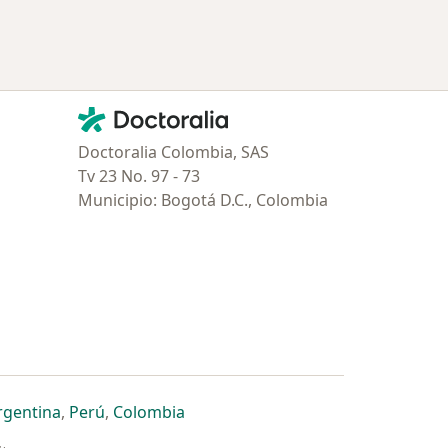
Contacto
Doctoralia - Página de inicio
Doctoralia Colombia, SAS
Tv 23 No. 97 - 73
Municipio: Bogotá D.C., Colombia
estaña
 nueva pestaña
n una nueva pestaña
 abre en una nueva pestaña
se abre en una nueva pestaña
se abre en una nueva pestaña
se abre en una nueva pestaña
rgentina
,
Perú
,
Colombia