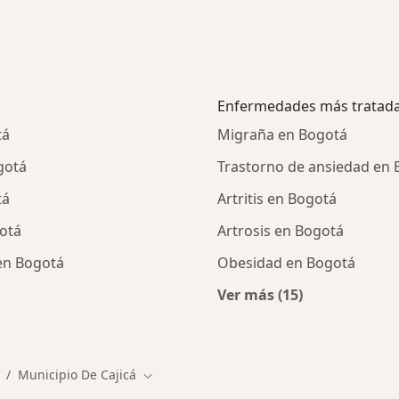
Enfermedades más tratad
tá
Migraña en Bogotá
gotá
Trastorno de ansiedad en
tá
Artritis en Bogotá
otá
Artrosis en Bogotá
en Bogotá
Obesidad en Bogotá
Ver más (15)
alistas de Municipio De Cajicá
Más en esta catego
Municipio De Cajicá
 ciudad
Cambiar de ciudad