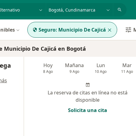
dad, enfermedad o nombre
p. ej. Bogotá
nibles
Seguro:
Municipio De Cajicá
M
 Municipio De Cajicá en Bogotá
Vega
Hoy
Mañana
Lun
Mar
8 Ago
9 Ago
10 Ago
11 Ago
más
La reserva de citas en línea no está
disponible
Solicita una cita