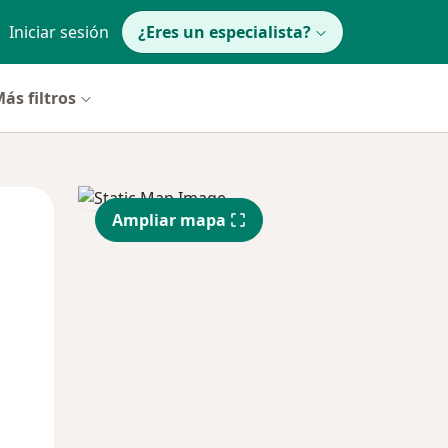
Iniciar sesión
¿Eres un especialista?
ás filtros
Mié
Jue
Vie
Ampliar mapa
12 Ago
13 Ago
14 Ago