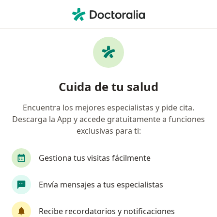
Men
Trastorno De Ansiedad • Bogotá, Cundinamarca
Filtros
• 1
Seguro
Mapa
Especialistas en Trastorno de ansiedad en
Cuida de tu salud
Bogotá
Encuentra los mejores especialistas y pide cita.
Descarga la App y accede gratuitamente a funciones
¿Qué especialidad estás buscando?
exclusivas para ti:
Psicólogo
Médico general
Medico alterna
Gestiona tus visitas fácilmente
Envía mensajes a tus especialistas
Recibe recordatorios y notificaciones