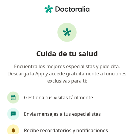
Men
Dolor Crónico De Cuello • Pereira, Risaralda
Filtros
• 1
Seguro
Mapa
Especialistas en Dolor crónico de cuello en
Cuida de tu salud
Pereira
Encuentra los mejores especialistas y pide cita.
Descarga la App y accede gratuitamente a funciones
¿Qué especialidad estás buscando?
exclusivas para ti:
Fisioterapeuta
Ortopedista y Traumatólogo
Gestiona tus visitas fácilmente
Envía mensajes a tus especialistas
Recibe recordatorios y notificaciones