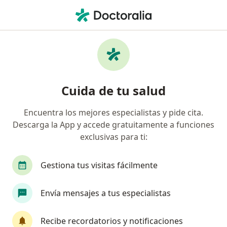
Men
Médico General • Bogotá, Cundinamarca
Filtros
Seguro:
Medplus Medicina Pr
Médicos generales recomendados de
Cuida de tu salud
Medplus Medicina Prepagada S.A. en
Bogotá
Encuentra los mejores especialistas y pide cita.
Descarga la App y accede gratuitamente a funciones
exclusivas para ti:
Gestiona tus visitas fácilmente
Envía mensajes a tus especialistas
Dr. José David Florian Guzman
Recibe recordatorios y notificaciones
·
Ver más
Médico general, Médico laboral