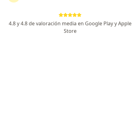
418 opiniones
Dirección
En línea
4.8 y 4.8 de valoración media en Google Play y Apple
Store
Carrera 3A # 17 Sur-96 Via La Mesa Mosquera Cundinamarca, Mosquera
•
Mapa
CENTRO COMERCIAL MERIDIANO MALL NOVATERRA MOSQUERA LOCAL 315
Acepta Medplus Medicina Prepagada S.A.
Visita medicina general
Este especialista no ofrece reserva de cita en línea en esta dirección.
Solicita una cita