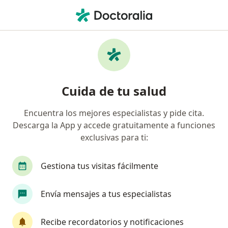
Men
Fisioterapeuta • Bogotá, Cundinamarca
Filtros
Seguro:
Medplus Medicina Pr
Fisioterapeutas recomendados de Medplus
Cuida de tu salud
Medicina Prepagada S.A. en Bogotá
Encuentra los mejores especialistas y pide cita.
Descarga la App y accede gratuitamente a funciones
exclusivas para ti:
Gestiona tus visitas fácilmente
Envía mensajes a tus especialistas
Destacado
Prof. Nury Astrid Plaza Ospina
Recibe recordatorios y notificaciones
·
Ver más
Fisioterapeuta