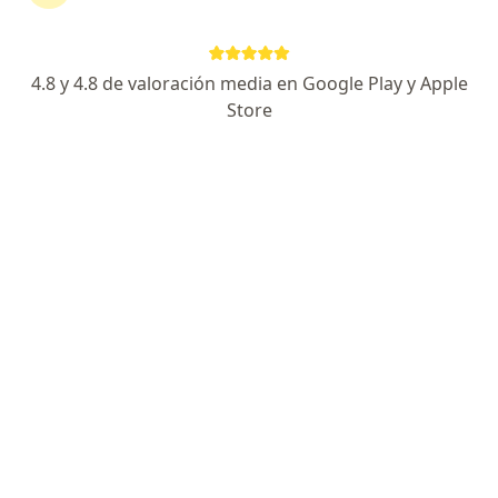
964 opiniones
Av calle 127 #19A-28 consultorio 612 Acomedica 1, Bogotá
•
Mapa
4.8 y 4.8 de valoración media en Google Play y Apple
FISIOPELVICAS Terapia física y rehabilitación Piso Pelvico
Store
Acepta Medplus Medicina Prepagada S.A.
Visita Fisioterapia
Este especialista no ofrece reserva de cita en línea en esta dirección.
Solicita una cita
Dra. valentina chaparro