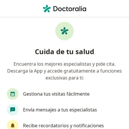
Men
Médico General • Cañaverales, Cali, Valle del Cauca
Filtros
Seguro
Mapa
Médicos generales en Cañaverales, Cali
Cuida de tu salud
Encuentra los mejores especialistas y pide cita.
¿Cuál es tu compañía aseguradora?
Descarga la App y accede gratuitamente a funciones
Compañía De Medicina Prepagada Colsanitas S.A.
exclusivas para ti:
Gestiona tus visitas fácilmente
Envía mensajes a tus especialistas
Recibe recordatorios y notificaciones