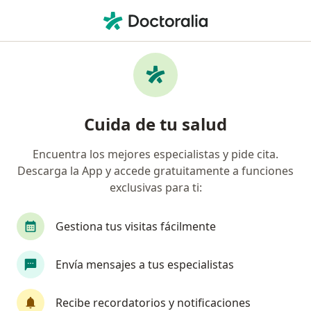
Men
Médico General • Cali, Valle del Cauca
Filtros
Seguro:
Suramericana S.A.
Médicos generales recomendados de
Cuida de tu salud
Suramericana S.A. en Cali
Encuentra los mejores especialistas y pide cita.
Descarga la App y accede gratuitamente a funciones
exclusivas para ti:
Gestiona tus visitas fácilmente
Envía mensajes a tus especialistas
Destacado
Dr. Pedro Doncel
Recibe recordatorios y notificaciones
·
Ver más
Médico general