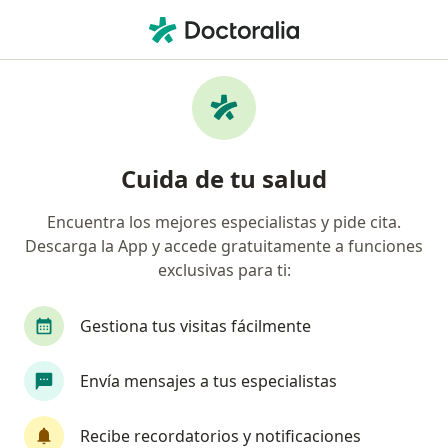
Men
Médico General • Cali, Valle del Cauca
Filtros
Seguro:
Allianz Seguros S.A.
Médicos generales recomendados de Allianz
Cuida de tu salud
Seguros S.A. en Cali
Encuentra los mejores especialistas y pide cita.
Descarga la App y accede gratuitamente a funciones
exclusivas para ti:
Gestiona tus visitas fácilmente
Envía mensajes a tus especialistas
Destacado
Dr. Pedro Doncel
Recibe recordatorios y notificaciones
·
Ver más
Médico general