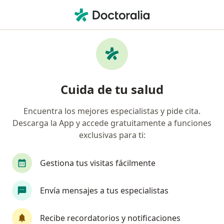
Men
Médico General • Cali, Valle del Cauca
Filtros
Seguro:
Axa Colpatria Medici
Médicos generales recomendados de Axa
Cuida de tu salud
Colpatria Medicina Prepagada S.A. en Cali
Encuentra los mejores especialistas y pide cita.
Descarga la App y accede gratuitamente a funciones
exclusivas para ti:
Gestiona tus visitas fácilmente
Envía mensajes a tus especialistas
Destacado
Dr. Pedro Doncel
Recibe recordatorios y notificaciones
·
Ver más
Médico general