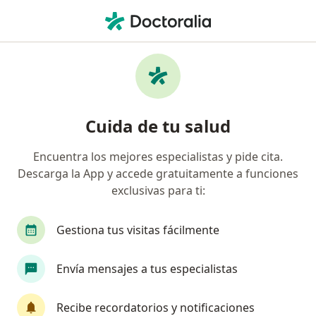
Men
Médico General • Manizales, Caldas
Filtros
Seguro:
Colmedica Medicina P
Médicos generales recomendados de
Cuida de tu salud
Colmedica Medicina Prepagada S.A. en
Manizales
Encuentra los mejores especialistas y pide cita.
Descarga la App y accede gratuitamente a funciones
exclusivas para ti:
Gestiona tus visitas fácilmente
Envía mensajes a tus especialistas
Dr. Jaime Eduardo Lopez Jaramillo
Recibe recordatorios y notificaciones
Médico general