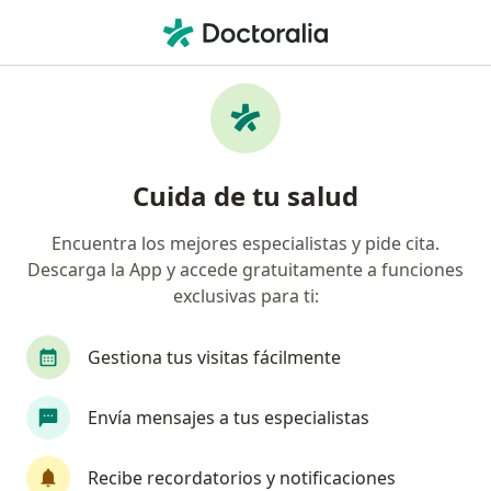
Men
Hyperlipidemia • Manizales, Caldas
Filtros
• 1
Seguro
Mapa
Especialistas en Hyperlipidemia en
Cuida de tu salud
Manizales
Encuentra los mejores especialistas y pide cita.
Descarga la App y accede gratuitamente a funciones
¿Qué especialidad estás buscando?
exclusivas para ti:
Médico general
Epidemiólogo
Gestiona tus visitas fácilmente
Envía mensajes a tus especialistas
Recibe recordatorios y notificaciones