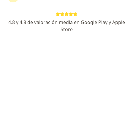
4.8 y 4.8 de valoración media en Google Play y Apple
Store
Dr. Jhon Alexander Serna Zuluaga
·
Ver más
Médico general
36 opiniones
Dirección
En línea
Carrera 23 #65A - 41 Consultorio 601A Edificio Parque Médico, Manizales
•
Mapa
Consulta Privada
Visita medicina general
$ 200.000
Este especialista no ofrece reserva de cita en línea en esta dirección.
Solicita una cita