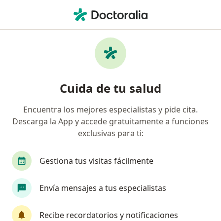
Men
Médico General • Manizales, Caldas
Filtros
Seguro
Mapa
Médicos generales en Manizales
Cuida de tu salud
Encuentra los mejores especialistas y pide cita.
¿Cuál es tu compañía aseguradora?
Descarga la App y accede gratuitamente a funciones
Allianz Seguros S.A.
exclusivas para ti:
Coomeva Medicina Prepagada S.A.
Gestiona tus visitas fácilmente
Pan American Life De Colombia Compañía De Segur
Envía mensajes a tus especialistas
Recibe recordatorios y notificaciones