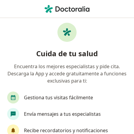
Men
Dolor De Cabeza • Manizales, Caldas
Filtros
• 1
Seguro
Mapa
Especialistas en Dolor de cabeza en
Cuida de tu salud
Manizales
Encuentra los mejores especialistas y pide cita.
Descarga la App y accede gratuitamente a funciones
¿Qué especialidad estás buscando?
exclusivas para ti:
Médico general
Neurólogo
Epidemiólogo
Gestiona tus visitas fácilmente
Envía mensajes a tus especialistas
Recibe recordatorios y notificaciones