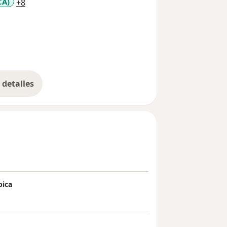
a11y_sr_more_diseases
CA)
+8
detalles
bre la experiencia
pica