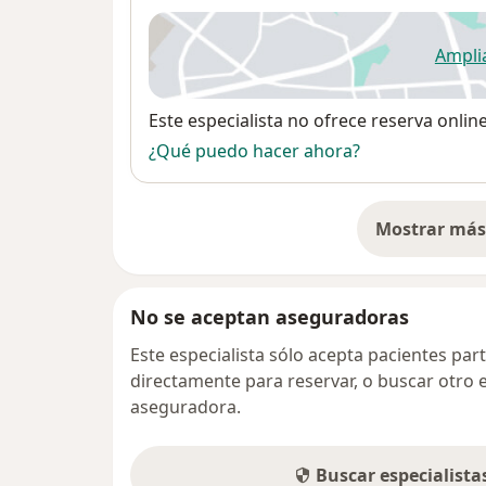
Ampli
se
Disponibilidad
Este especialista no ofrece reserva onlin
¿Qué puedo hacer ahora?
Mostrar más 
so
No se aceptan aseguradoras
Este especialista sólo acepta pacientes par
directamente para reservar, o buscar otro 
aseguradora.
Buscar especialist