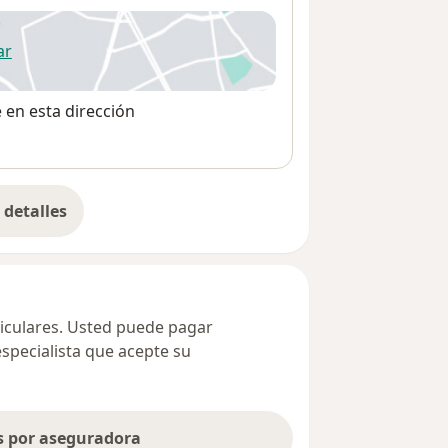
ar
 abre en una nueva pestaña
e en esta dirección
detalles
bre la dirección
ticulares. Usted puede pagar
especialista que acepte su
as por aseguradora