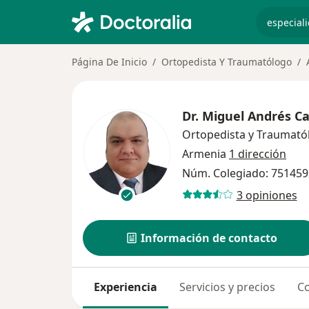
especiali
Página De Inicio
Ortopedista Y Traumatólogo
Dr.
Miguel Andrés C
Ortopedista y Traumató
Armenia
1 dirección
Núm. Colegiado: 75145
3 opiniones
Información de contacto
Experiencia
Servicios y precios
Co