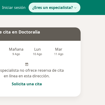
Iniciar sesión
¿Eres un especialista?
 cita en Doctoralia
Mañana
Lun
Mar
Mié
Jue
9 Ago
10 Ago
11 Ago
12 Ago
13 Ag
especialista no ofrece reserva de cita
en línea en esta dirección.
Solicita una cita