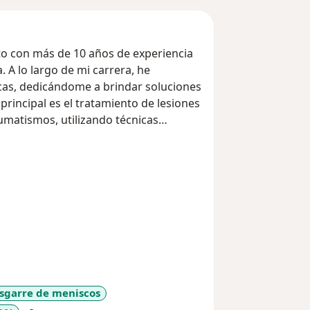
to con más de 10 años de experiencia
. A lo largo de mi carrera, he
nicas, dedicándome a brindar soluciones
principal es el tratamiento de lesiones
umatismos, utilizando técnicas
rápida recuperación y un menor dolor
os maravillosos de todos por eso me
 regenerativa articular para
sgarre de meniscos