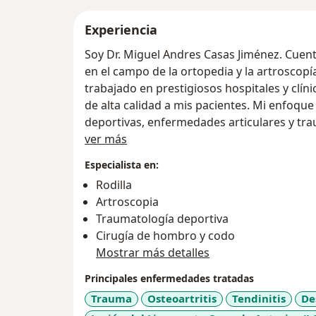
Experiencia
Soy Dr. Miguel Andres Casas Jiménez. Cuen
en el campo de la ortopedia y la artroscopía
trabajado en prestigiosos hospitales y clí
de alta calidad a mis pacientes. Mi enfoque 
deportivas, enfermedades articulares y tra
Acerca de mí
mínimamente invasivas para asegurar una 
ver más
postoperatorio. Creo firmemente en los añ
Especialista en:
gusta innovar en tratamientos con medicina
Rodilla
hombros, rodillas, tobillos y manos.
Artroscopia
Traumatología deportiva
Cirugía de hombro y codo
Mostrar más detalles
Principales enfermedades tratadas
Trauma
Osteoartritis
Tendinitis
De