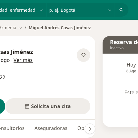
dad, enfermedad o nombre
p. ej. Bogotá
Armenia
Miguel Andrés Casas Jiménez
Cambiar de ciudad
Reserva de
Inactivo
asas Jiménez
sobre las especializaciones
logo
·
Ver más
Hoy
8 Ago
922
Este 
Solicita una cita
nsultorios
Aseguradoras
Opiniones (3)