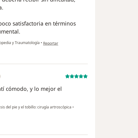
a.
oco satisfactoria en términos
umental.
en opinión del usuario V.P
topedia y Traumatología
•
Reportar
í cómodo, y lo mejor el
is del pie y el tobillo: cirugía artroscópica
•