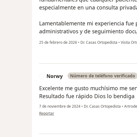
especialmente en una consulta privad
Lamentablemente mi experiencia fue p
administrativos y de seguimiento doc
25 de febrero de 2026
•
Dr. Casas Ortopedista
•
Visita Or
Norwy
Número de teléfono verificado
N
Excelente me gusto muchísimo me sent
Resultado fue rápido Dios lo bendiga
7 de noviembre de 2024
•
Dr. Casas Ortopedista
•
Artrodes
en opinión del usuario Norwy
Reportar