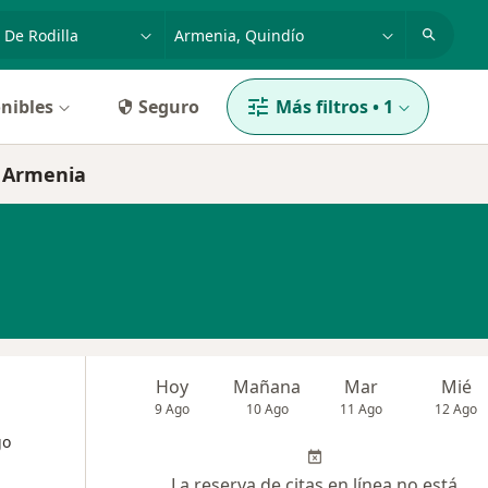
dad, enfermedad o nombre
p. ej. Bogotá
nibles
Seguro
Más filtros
•
1
n Armenia
Hoy
Mañana
Mar
Mié
9 Ago
10 Ago
11 Ago
12 Ago
go
La reserva de citas en línea no está