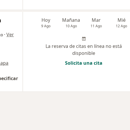
a
Hoy
Mañana
Mar
Mié
9 Ago
10 Ago
11 Ago
12 Ago
·
Ver
go
La reserva de citas en línea no está
disponible
apa
Solicita una cita
pecificar