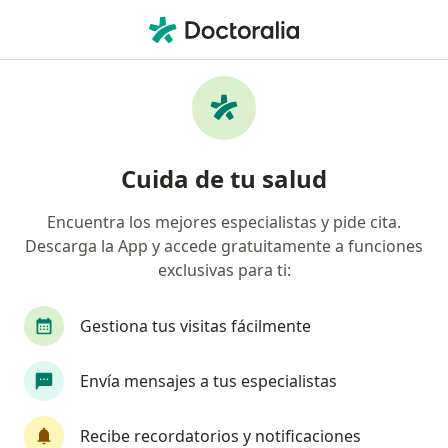
Men
Artrosis • Armenia, Quindío
Filtros
• 1
Seguro
Mapa
Especialistas en Artrosis en Armenia
Cuida de tu salud
Encuentra los mejores especialistas y pide cita.
¿Qué especialidad estás buscando?
Descarga la App y accede gratuitamente a funciones
Ortopedista y Traumatólogo
Terapeuta compl
exclusivas para ti:
Gestiona tus visitas fácilmente
Envía mensajes a tus especialistas
Recibe recordatorios y notificaciones