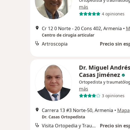
Ortopedista y traumatólo
más
4 opiniones
Cr 12 0 Norte - 20 Cons 402, Armenia
•
M
Centro de cirugia articular
Artroscopia
Precio sin es
Dr. Miguel André
Casas Jiménez
Ortopedista y traumatólo
más
3 opiniones
Carrera 13 #3 Norte-50, Armenia
•
Mapa
Dr. Casas Ortopedista
Visita Ortopedia y Traumatología
Precio sin es