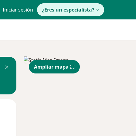
Iniciar sesión
¿Eres un especialista?
Ampliar mapa
Lun
Mar
Mié
10 Ago
11 Ago
12 Ago