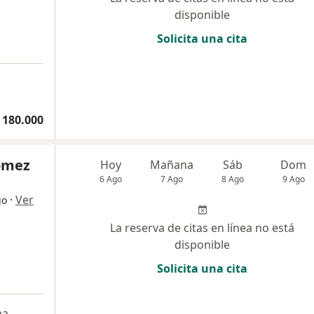
disponible
Solicita una cita
 180.000
Gomez
Hoy
Mañana
Sáb
Dom
6 Ago
7 Ago
8 Ago
9 Ago
·
Ver
go
La reserva de citas en línea no está
disponible
Solicita una cita
pa