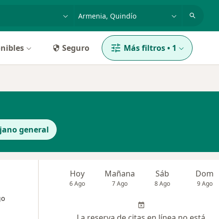
dad, enfermedad o nombre
p. ej. Bogotá
nibles
Seguro
Más filtros
•
1
jano general
Hoy
Mañana
Sáb
Dom
6 Ago
7 Ago
8 Ago
9 Ago
go
La reserva de citas en línea no está