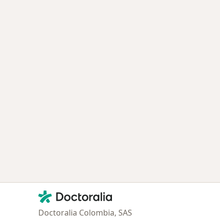
Contacto
Doctoralia - Página de inicio
Doctoralia Colombia, SAS