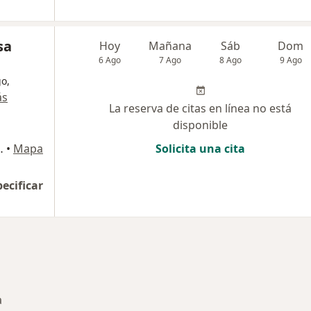
sa
Hoy
Mañana
Sáb
Dom
6 Ago
7 Ago
8 Ago
9 Ago
o,
ás
La reserva de citas en línea no está
disponible
Cañaveral), Armenia
•
Mapa
Solicita una cita
pecificar
a