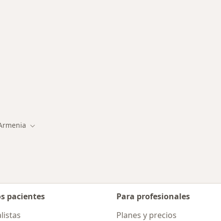
ermedades en Armenia
Armenia
ar de ciudad
Cambiar de ciudad
os pacientes
Para profesionales
listas
Planes y precios