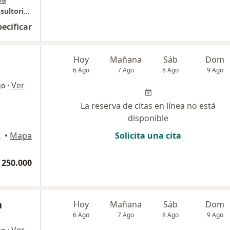
Centro Médico y Empresarial Uninorte - Consultorio 205.
pecificar
Hoy
Mañana
Sáb
Dom
6 Ago
7 Ago
8 Ago
9 Ago
·
Ver
go
La reserva de citas en línea no está
disponible
 Armenia
•
Mapa
Solicita una cita
 250.000
a
Hoy
Mañana
Sáb
Dom
6 Ago
7 Ago
8 Ago
9 Ago
·
Ver