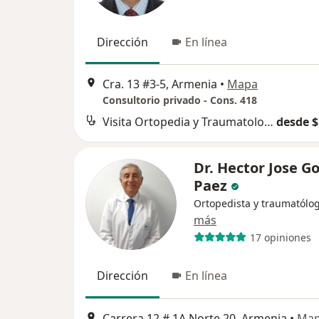
Dirección
En línea
Cra. 13 #3-5, Armenia
•
Mapa
Consultorio privado - Cons. 418
Visita Ortopedia y Traumatología
desde $
Dr. Hector Jose 
Paez
Ortopedista y traumatólo
más
17 opiniones
Dirección
En línea
Carrera 12 # 1A Norte 20, Armenia
•
Ma