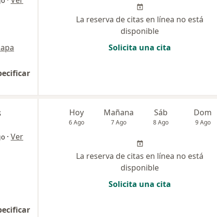
go
La reserva de citas en línea no está
disponible
apa
Solicita una cita
pecificar
s
Hoy
Mañana
Sáb
Dom
6 Ago
7 Ago
8 Ago
9 Ago
·
Ver
go
La reserva de citas en línea no está
disponible
Solicita una cita
pecificar