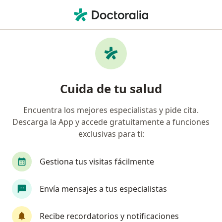
Men
Pie Plano • Armenia, Quindío
Filtros
• 1
Seguro
Mapa
Especialistas en Pie Plano en Armenia
Cuida de tu salud
Encuentra los mejores especialistas y pide cita.
¿Qué especialidad estás buscando?
Descarga la App y accede gratuitamente a funciones
Ortopedista y Traumatólogo
exclusivas para ti:
Gestiona tus visitas fácilmente
Envía mensajes a tus especialistas
Recibe recordatorios y notificaciones