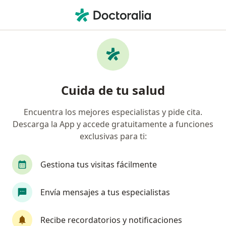
Men
Nefrólogo • Bogotá, Cundinamarca
Filtros
Seguro:
Compañía De Medicin
Nefrólogos recomendados de Compañía De
Cuida de tu salud
Medicina Prepagada Colsanitas S.A. en
Bogotá
Encuentra los mejores especialistas y pide cita.
Descarga la App y accede gratuitamente a funciones
exclusivas para ti:
Gestiona tus visitas fácilmente
Envía mensajes a tus especialistas
Dra. Luz Esthella Gonzalez Chaparro
Recibe recordatorios y notificaciones
·
Ver más
Nefrólogo, Pediatra