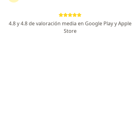
15 opiniones
Dirección
En línea
4.8 y 4.8 de valoración media en Google Play y Apple
Store
Cl. 163a #13B-60, Torre I de Especialistas, Consultorio 413, Bogotá
•
Mapa
Consultorio Nefrología Pediátrica Luz Esthella González-Fundación Cardioinfantil
Acepta Compañía De Medicina Prepagada
Colsanitas S.A.
Visita Nefrología
Este especialista no ofrece reserva de cita en línea en esta dirección.
Solicita una cita