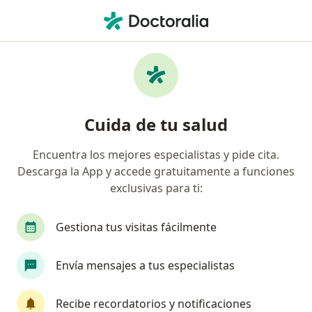
Men
Neurólogo • Bogotá, Cundinamarca
Filtros
Seguro:
Compañía De Medicin
Neurólogos recomendados de Compañía De
Cuida de tu salud
Medicina Prepagada Colsanitas S.A. en
Bogotá
Encuentra los mejores especialistas y pide cita.
Descarga la App y accede gratuitamente a funciones
exclusivas para ti:
Gestiona tus visitas fácilmente
Envía mensajes a tus especialistas
Dr. Francisco Bernal Cano
Recibe recordatorios y notificaciones
·
Ver más
Neurólogo