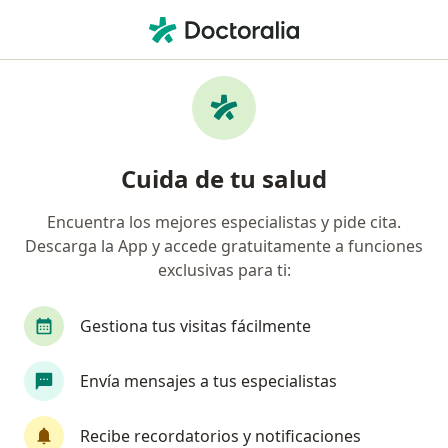
Men
Nefrólogo • Bogotá, Cundinamarca
Filtros
Seguro:
Mapfre Colombia Vida
Nefrólogos recomendados de Mapfre
Cuida de tu salud
Colombia Vida Seguros S.A. en Bogotá
Encuentra los mejores especialistas y pide cita.
Descarga la App y accede gratuitamente a funciones
exclusivas para ti:
Gestiona tus visitas fácilmente
Envía mensajes a tus especialistas
Dra. Luz Esthella Gonzalez Chaparro
·
Ver más
Nefrólogo, Pediatra
Recibe recordatorios y notificaciones
15 opiniones