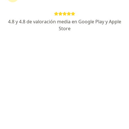
Dirección
En línea
4.8 y 4.8 de valoración media en Google Play y Apple
Cl. 163a #13B-60, Torre I de Especialistas, Consultorio 413, Bogotá
•
Mapa
Store
Consultorio Nefrología Pediátrica Luz Esthella González-Fundación Cardioinfantil
Acepta Mapfre Colombia Vida Seguros S.A.
Visita Nefrología
Este especialista no ofrece reserva de cita en línea en esta dirección.
Solicita una cita