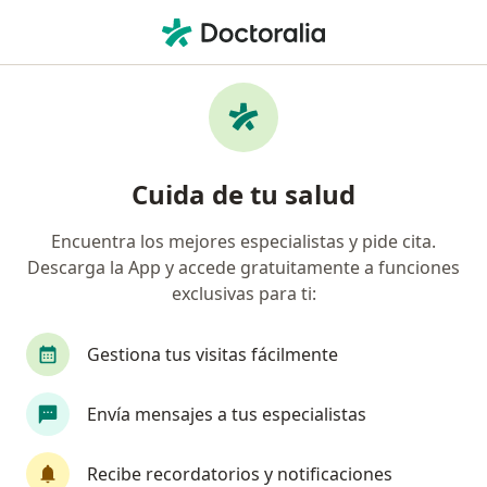
Men
Nefrólogo • Bogotá, Cundinamarca
Filtros
Seguro:
Suramericana S.A.
Nefrólogos recomendados de Suramericana
Cuida de tu salud
S.A. en Bogotá
Encuentra los mejores especialistas y pide cita.
Descarga la App y accede gratuitamente a funciones
exclusivas para ti:
Gestiona tus visitas fácilmente
Envía mensajes a tus especialistas
Dr. Orlando Olivares Algarin
·
Ver más
Nefrólogo, Internista
Recibe recordatorios y notificaciones
22 opiniones