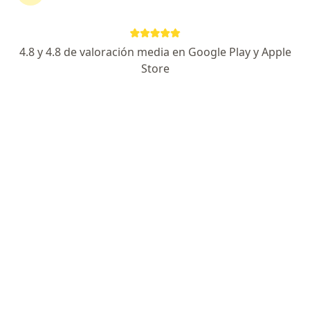
Ver más (1)
Más en esta categoría: Especialistas de Compa
4.8 y 4.8 de valoración media en Google Play y Apple
Store
Página De Inicio
Bucaramanga
Compañía De Seguros Bolívar S.a.