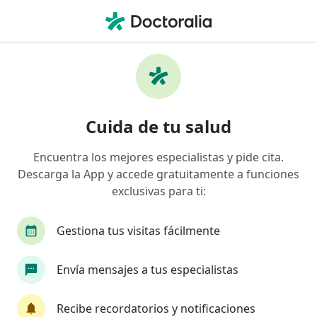
Men
Compañía De Seguros Bolívar S A • Bucaramanga, Santander
Búsquedas relacionadas
Especialistas de Compañía De Seguros Bolívar S.A.
Ortopedistas y traumatólogos de Compañía De
Cuida de tu salud
Seguros Bolívar S.A. en Bucaramanga
Urólogos de Compañía De Seguros Bolívar S.A. en
Encuentra los mejores especialistas y pide cita.
Bucaramanga
Descarga la App y accede gratuitamente a funciones
exclusivas para ti:
Internistas de Compañía De Seguros Bolívar S.A.
en Bucaramanga
Gestiona tus visitas fácilmente
Endocrinólogos de Compañía De Seguros Bolívar
S.A. en Bucaramanga
Envía mensajes a tus especialistas
Oftalmólogos de Compañía De Seguros Bolívar
S.A. en Bucaramanga
Recibe recordatorios y notificaciones