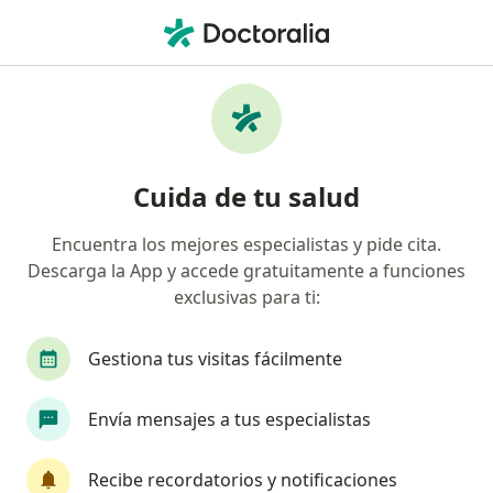
Men
Neurocirujano • Itagüí, Antioquia
Filtros
Seguro
Mapa
Neurocirujanos en Itagüí
Cuida de tu salud
Encuentra los mejores especialistas y pide cita.
¿Cuál es tu compañía aseguradora?
Descarga la App y accede gratuitamente a funciones
Compañía De Medicina Prepagada Colsanitas S.A.
exclusivas para ti:
Gestiona tus visitas fácilmente
Envía mensajes a tus especialistas
Recibe recordatorios y notificaciones