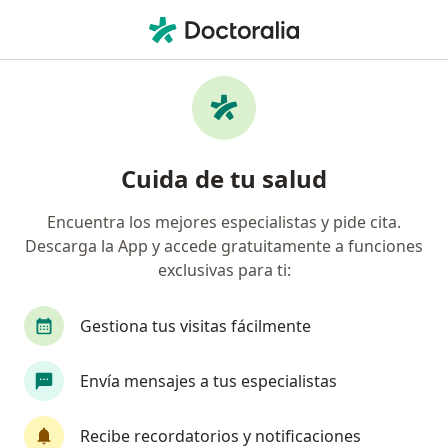
Men
Neurocirujano • Medellín, Antioquia
Filtros
Seguro:
Liberty Seguros S.A.
Neurocirujanos recomendados de Liberty
Cuida de tu salud
Seguros S.A. en Medellín
Encuentra los mejores especialistas y pide cita.
Descarga la App y accede gratuitamente a funciones
exclusivas para ti:
Gestiona tus visitas fácilmente
Envía mensajes a tus especialistas
Dr. Carlos Jaime Yepes Sánchez
Neurocirujano, Especialista en tratamiento del dolor
Recibe recordatorios y notificaciones
25 opiniones