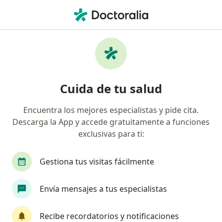
Men
Neurólogo • Bogotá, Cundinamarca
Búsquedas relacionadas
Otros especialistas de Entidad Promotora De
Salud Sanitas S.A.S.
Cuida de tu salud
Cirujanos plásticos de Entidad Promotora De
Salud Sanitas S.A.S. en Bogotá
Encuentra los mejores especialistas y pide cita.
Odontólogos de Entidad Promotora De Salud
Descarga la App y accede gratuitamente a funciones
Sanitas S.A.S. en Bogotá
exclusivas para ti:
Oftalmólogos de Entidad Promotora De Salud
Gestiona tus visitas fácilmente
Sanitas S.A.S. en Bogotá
Ortopedistas y traumatólogos de Entidad
Envía mensajes a tus especialistas
Promotora De Salud Sanitas S.A.S. en Bogotá
Otorrinolaringólogos de Entidad Promotora De
Recibe recordatorios y notificaciones