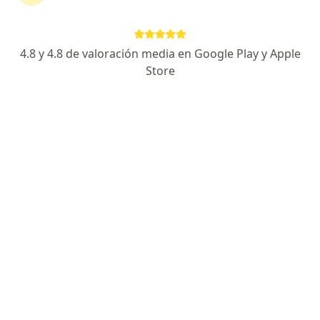
Salud Sanitas S.A.S. en Bogotá
Ver más (4)
Más en esta categoría: Otros especialistas de
4.8 y 4.8 de valoración media en Google Play y Apple
Enfermedades más tratadas
Store
Epilepsia en Bogotá
Migraña en Bogotá
Accidente cerebrovascular en Bogotá
Cefaleas en Bogotá
Demencia en Bogotá
Ver más (15)
Más en esta categoría: Enfermedades más tr
Página De Inicio
Neurólogo
Bogotá
Cambiar de ciudad
Entidad Promotora De Salud Sanitas S.a.s.
Cambiar de ciud