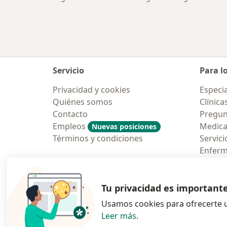
Servicio
Para l
Privacidad y cookies
Especia
Quiénes somos
Clínica
Contacto
Pregun
Empleos
Medic
Nuevas posiciones
Términos y condiciones
Servici
Enfer
Pregun
Aplicac
Tu privacidad es important
Usamos cookies para ofrecerte u
Leer más
.
se abre en una n
se abre 
s
Polska
,
Türkiye
,
España
,