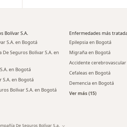
 Bolívar S.A.
Enfermedades más tratad
ar S.A. en Bogotá
Epilepsia en Bogotá
De Seguros Bolívar S.A. en
Migraña en Bogotá
Accidente cerebrovascular
S.A. en Bogotá
Cefaleas en Bogotá
r S.A. en Bogotá
Demencia en Bogotá
os Bolívar S.A. en Bogotá
Ver más (15)
Más en esta catego
ialistas de Compañía De Seguros Bolívar S.A.
mpañía De Seguros Bolívar S.a.
r de ciudad
Cambiar de ciudad