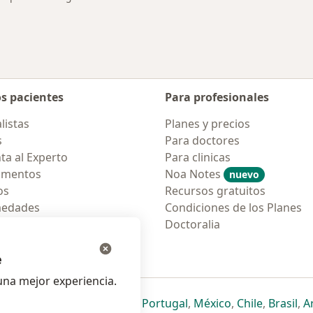
os pacientes
Para profesionales
listas
Planes y precios
s
Para doctores
ta al Experto
Para clinicas
amentos
Noa Notes
nuevo
os
Recursos gratuitos
medades
Condiciones de los Planes
tas Frecuentes
Doctoralia
ión para móvil
e
na mejor experiencia.
ueva pestaña
en una nueva pestaña
e abre en una nueva pestaña
se abre en una nueva pestaña
se abre en una nueva pestaña
se abre en una nueva pestaña
se abre en una nueva p
se abre en una
se abre e
se
Italia
,
Deutschland
,
Česko
,
Portugal
,
México
,
Chile
,
Brasil
,
A