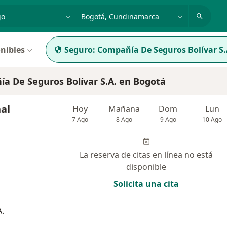
dad, enfermedad o nombre
p. ej. Bogotá
nibles
Seguro:
Compañía De Seguros Bolívar S.
 De Seguros Bolívar S.A. en Bogotá
nal
Hoy
Mañana
Dom
Lun
7 Ago
8 Ago
9 Ago
10 Ago
La reserva de citas en línea no está
disponible
Solicita una cita
.