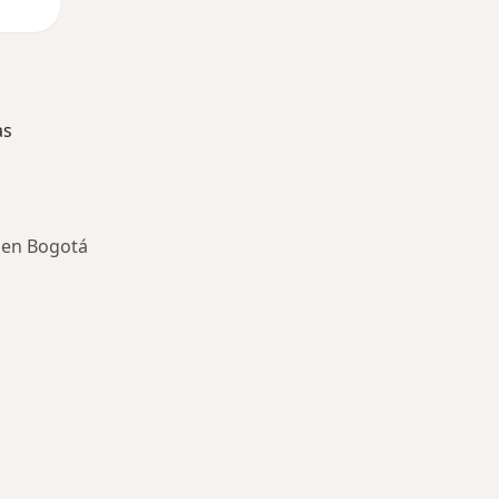
as
 en Bogotá
ría: Enfermedades más tratadas