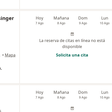
singer
Hoy
Mañana
Dom
Lun
7 Ago
8 Ago
9 Ago
10 Ago
La reserva de citas en línea no está
disponible
, Bogotá
•
Mapa
Solicita una cita
.
Hoy
Mañana
Dom
Lun
7 Ago
8 Ago
9 Ago
10 Ago
s