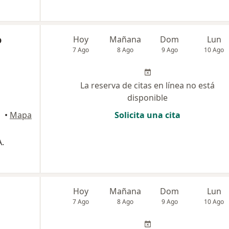
o
Hoy
Mañana
Dom
Lun
7 Ago
8 Ago
9 Ago
10 Ago
La reserva de citas en línea no está
disponible
•
Mapa
Solicita una cita
.
Hoy
Mañana
Dom
Lun
7 Ago
8 Ago
9 Ago
10 Ago