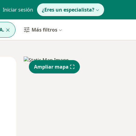
Iniciar sesión
¿Eres un especialista?
A.
Más filtros
Mar
Mié
Jue
Ampliar mapa
11 Ago
12 Ago
13 Ago