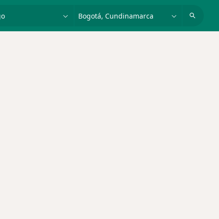
dad, enfermedad o nombre
p. ej. Bogotá
des más tratadas
mbiar de ciudad