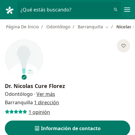
Men
¿Qué estás buscando?
Página De Inicio
Odontólogo
Barranquilla
Nicolas 
Cambiar de ci
Dr.
Nicolas Cure Florez
sobre las especializaciones
Odontólogo
·
Ver más
Barranquilla
1 dirección
1 opinión
Información de contacto