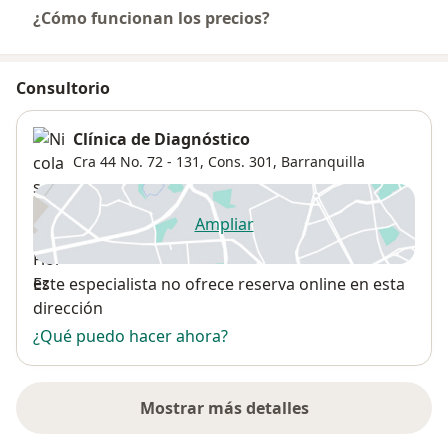
¿Cómo funcionan los precios?
Consultorio
Clínica de Diagnóstico
Cra 44 No. 72 - 131, Cons. 301,
Barranquilla
Ampliar
se abre en una nueva pestañ
Disponibilidad
Este especialista no ofrece reserva online en esta
dirección
¿Qué puedo hacer ahora?
Mostrar más detalles
sobre la dirección