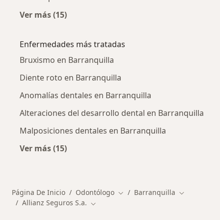
Ver más (15)
Más en esta categoría: Otros especialistas de
Enfermedades más tratadas
Bruxismo en Barranquilla
Diente roto en Barranquilla
Anomalías dentales en Barranquilla
Alteraciones del desarrollo dental en Barranquilla
Malposiciones dentales en Barranquilla
Ver más (15)
Más en esta categoría: Enfermedades más tr
Página De Inicio
Odontólogo
Barranquilla
Cambiar de ciudad
Cambiar de 
Allianz Seguros S.a.
Cambiar de ciudad