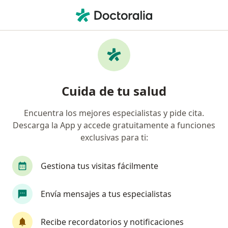
Men
Visita Odontología • Barranquilla, Atlántico
Filtros
• 1
Seguro
Mapa
Especialistas en Visita Odontología
Cuida de tu salud
Barranquilla
Encuentra los mejores especialistas y pide cita.
Descarga la App y accede gratuitamente a funciones
¿Qué especialidad estás buscando?
exclusivas para ti:
Odontólogo
Cirujano maxilofacial
Terape
Gestiona tus visitas fácilmente
Envía mensajes a tus especialistas
Recibe recordatorios y notificaciones