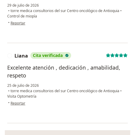
29 de julio de 2026
•
torre medica consultorios del sur Centro oncológico de Antioquia
•
Control de miopía
en opinión del usuario Dh
•
Reportar
Liana
Cita verificada
L
Excelente atención , dedicación , amabilidad,
respeto
25 de julio de 2026
•
torre medica consultorios del sur Centro oncológico de Antioquia
•
Visita Optometría
en opinión del usuario Liana
•
Reportar