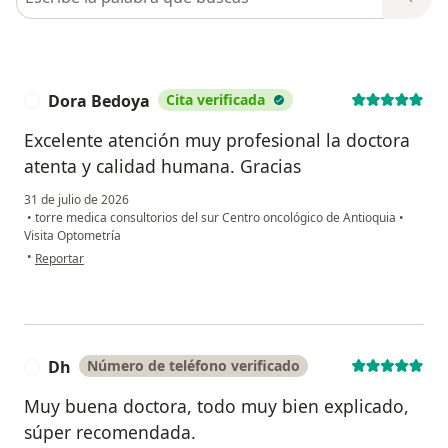
Dora Bedoya
Cita verificada
D
Excelente atención muy profesional la doctora
atenta y calidad humana. Gracias
31 de julio de 2026
•
torre medica consultorios del sur Centro oncológico de Antioquia
•
Visita Optometría
en opinión del usuario Dora Bedoya
•
Reportar
Dh
Número de teléfono verificado
D
Muy buena doctora, todo muy bien explicado,
súper recomendada.