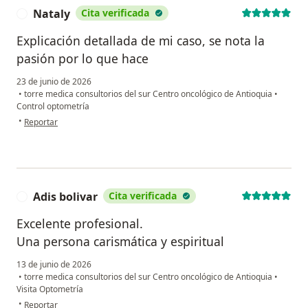
Nataly
Cita verificada
N
Explicación detallada de mi caso, se nota la
pasión por lo que hace
23 de junio de 2026
•
torre medica consultorios del sur Centro oncológico de Antioquia
•
Control optometría
en opinión del usuario Nataly
•
Reportar
Adis bolivar
Cita verificada
A
Excelente profesional.
Una persona carismática y espiritual
13 de junio de 2026
•
torre medica consultorios del sur Centro oncológico de Antioquia
•
Visita Optometría
en opinión del usuario Adis bolivar
•
Reportar