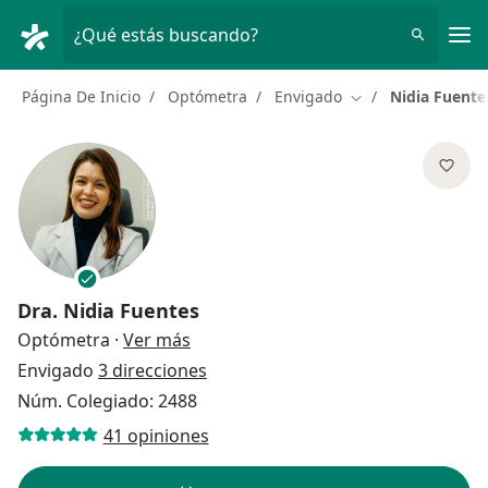
Men
¿Qué estás buscando?
Página De Inicio
Optómetra
Envigado
Nidia Fuente
Cambiar de ciudad
Dra.
Nidia Fuentes
sobre las especializaciones
Optómetra
·
Ver más
Envigado
3 direcciones
Núm. Colegiado: 2488
41 opiniones