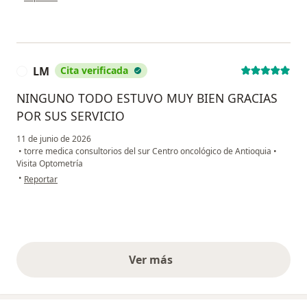
LM
Cita verificada
L
NINGUNO TODO ESTUVO MUY BIEN GRACIAS
POR SUS SERVICIO
11 de junio de 2026
•
torre medica consultorios del sur Centro oncológico de Antioquia
•
Visita Optometría
en opinión del usuario LM
•
Reportar
Ver más
opiniones anteriores