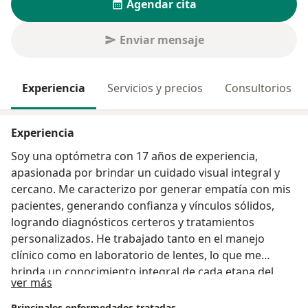
Agendar cita
Enviar mensaje
Experiencia
Servicios y precios
Consultorios
Experiencia
Soy una optómetra con 17 años de experiencia,
apasionada por brindar un cuidado visual integral y
cercano. Me caracterizo por generar empatía con mis
pacientes, generando confianza y vínculos sólidos,
logrando diagnósticos certeros y tratamientos
personalizados. He trabajado tanto en el manejo
clínico como en laboratorio de lentes, lo que me
brinda un conocimiento integral de cada etapa del
Acerca de mí
ver más
proceso: desde la consulta hasta la elaboración
precisa de las formulaciones; comprendiendo a
Principales enfermedades tratadas