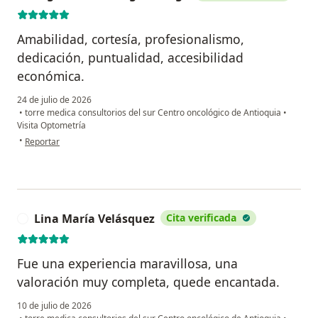
Amabilidad, cortesía, profesionalismo,
dedicación, puntualidad, accesibilidad
económica.
24 de julio de 2026
•
torre medica consultorios del sur Centro oncológico de Antioquia
•
Visita Optometría
en opinión del usuario Olga Maria Gallego Gallego
•
Reportar
Lina María Velásquez
Cita verificada
L
Fue una experiencia maravillosa, una
valoración muy completa, quede encantada.
10 de julio de 2026