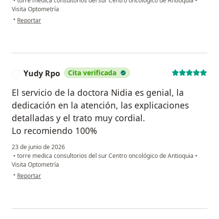
•
torre medica consultorios del sur Centro oncológico de Antioquia
•
Visita Optometría
en opinión del usuario Lina María Velásquez
•
Reportar
Yudy Rpo
Cita verificada
Y
El servicio de la doctora Nidia es genial, la
dedicación en la atención, las explicaciones
detalladas y el trato muy cordial.
Lo recomiendo 100%
23 de junio de 2026
•
torre medica consultorios del sur Centro oncológico de Antioquia
•
Visita Optometría
en opinión del usuario Yudy Rpo
•
Reportar