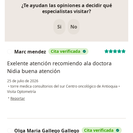
¿Te ayudan las opiniones a decidir qué
especialistas visitar?
Si
No
Marc mendez
Cita verificada
M
Exelente atención recomiendo ala doctora
Nidia buena atención
25 de julio de 2026
•
torre medica consultorios del sur Centro oncológico de Antioquia
•
Visita Optometría
en opinión del usuario Marc mendez
•
Reportar
Olga Maria Gallego Gallego
Cita verificada
O