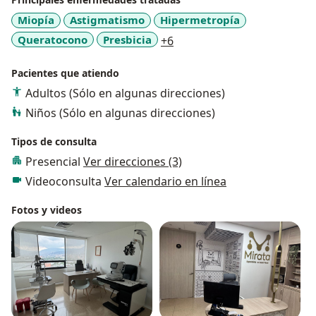
profundidad cada detalle de los diseños, tratamientos
Miopía
Astigmatismo
Hipermetropía
y tecnologías para cada prescripción óptica. Mi
a11y_sr_more_diseases
Queratocono
Presbicia
+6
propósito es ofrecer una atención cercana,
acompañando a las personas en el camino hacia una
Pacientes que atiendo
mejor visión, con profesionalismo, carisma y
Adultos (Sólo en algunas direcciones)
dedicación.
Niños (Sólo en algunas direcciones)
Tipos de consulta
Presencial
Ver direcciones (3)
Videoconsulta
Ver calendario en línea
Fotos y videos