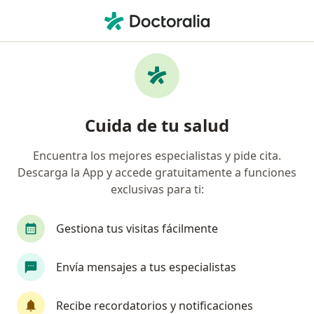
Men
Nutricionista • Caldas, Caldas
Filtros
Seguro
Mapa
Nutricionistas en Caldas
Cuida de tu salud
Encuentra los mejores especialistas y pide cita.
¿Cuál es tu compañía aseguradora?
Descarga la App y accede gratuitamente a funciones
Coomeva Medicina Prepagada S.A.
exclusivas para ti:
Gestiona tus visitas fácilmente
Envía mensajes a tus especialistas
Recibe recordatorios y notificaciones