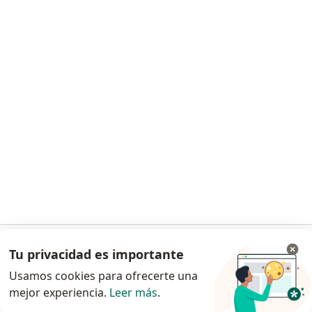
Jennifer P. Sánchez Mora
·
Ver más
Nutricionista
6 opiniones
Alimentación infantil
$ 120.000
Este especialista no ofrece reserva de cita en línea en esta dirección.
Solicita una cita
Tu privacidad es importante
Ir a la app
Usamos cookies para ofrecerte una
mejor experiencia.
Leer más
.
Continuar en el navegador